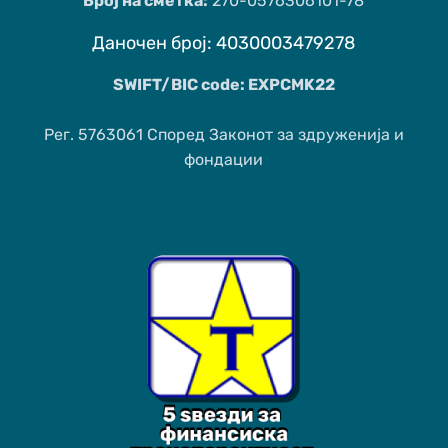
Број на сметка:
270-0576306101-78
Даночен број: 4030003479278
SWIFT/BIC code: EXPCMK22
Рег. 5763061 Според Законот за здруженија и
фондации