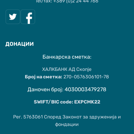
Tel/fax: +389 (0)2 24 44 766
ДОНАЦИИ
Банкарска сметка:
ХАЛКБАНК АД Скопје
Број на сметка:
270-0576306101-78
Даночен број: 4030003479278
SWIFT/BIC code: EXPCMK22
Рег. 5763061 Според Законот за здруженија и
фондации