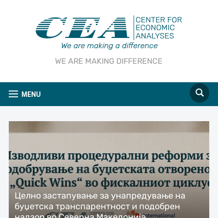
WE ARE MAKING DIFFERENCE
MENU
Целно застапување за унапредување на
буџетска транспарентност и подобрен
надзор во Северна Македонија