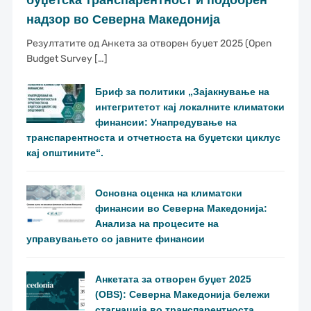
буџетска транспарентност и подобрен
надзор во Северна Македонија
Резултатите од Анкета за отворен буџет 2025 (Open
Budget Survey […]
Бриф за политики „Зајакнување на
интегритетот кај локалните климатски
финансии: Унапредување на
транспарентноста и отчетноста на буџетски циклус
кај општините“.
Основна оценка на климатски
финансии во Северна Македонија:
Анализа на процесите на
управувањето со јавните финансии
Анкетата за отворен буџет 2025
(OBS): Северна Македонија бележи
стагнација во транспарентноста