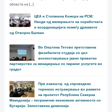
областа на […]
ЦЕА и Стопанска Комора на РСМ:
Наоди од мапирањето на соработката
и координацијата помеѓу државите
од Отворен Балкан
Во Општина Тетово претставена
физибилити студија со цел
воспоставување јавно приватно
партнерство за менаџирање со паркинг услугите во
градот
Прв извештај од спроведено
теренско истражување во рамките
на проектот Република Северна
Македонија – погранични економски активности со
Бугарија: Запоставена димензија