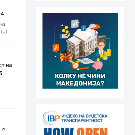
24
низ
 […]
ст на
3
 и