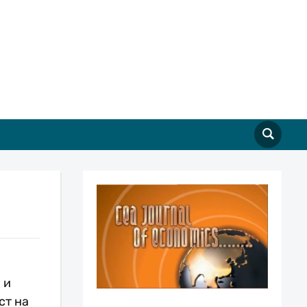
 и
ст на