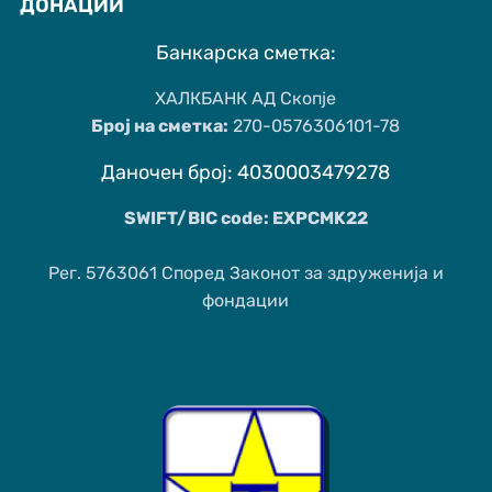
ДОНАЦИИ
Банкарска сметка:
ХАЛКБАНК АД Скопје
Број на сметка:
270-0576306101-78
Даночен број: 4030003479278
SWIFT/BIC code: EXPCMK22
Рег. 5763061 Според Законот за здруженија и
фондации