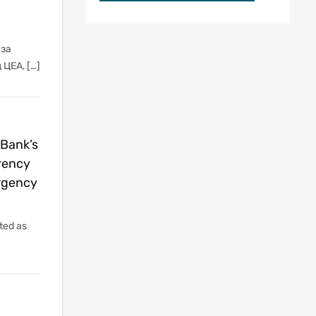
 за
ЦЕА, […]
 Bank’s
arency
rgency
ted as