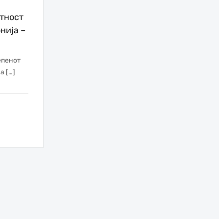
тност
нија –
епенот
а […]