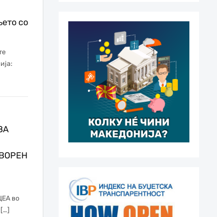
ето со
те
ија:
ЗА
ТВОРЕН
ЦЕА во
[…]