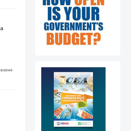
ка
евземе