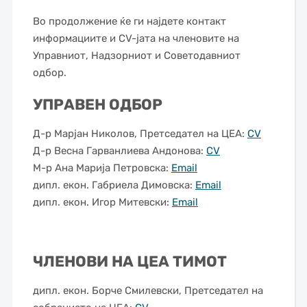
Во продолжение ќе ги најдете контакт
информациите и CV-јата на членовите на
Управниот, Надзорниот и Советодавниот
одбор.
УПРАВЕН ОДБОР
Д-р Марјан Николов, Претседател на ЦЕА:
CV
Д-р Весна Гарванлиева Андонова:
CV
М-р Ана Марија Петровска:
Email
дипл. екон. Габриела Димовска:
Email
дипл. екон. Игор Митевски:
Email
ЧЛЕНОВИ НА ЦЕА ТИМОТ
дипл. екон. Борче Смилевски, Претседател на