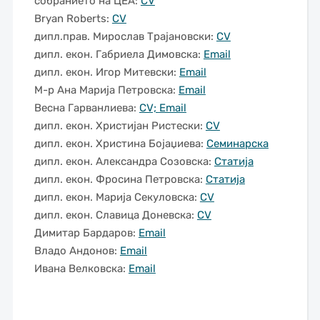
собранието на ЦЕА:
CV
Bryan Roberts:
CV
дипл.прав. Мирослав Трајановски:
CV
дипл. екон. Габриела Димовска:
Email
дипл. екон. Игор Митевски:
Email
М-р Ана Марија Петровска:
Email
Весна Гарванлиева:
CV;
Email
дипл. екон. Христијан Ристески:
CV
дипл. екон. Христина Бојаџиева:
Семинарска
дипл. екон. Александра Созовска:
Статија
дипл. екон. Фросина Петровска:
Статија
дипл. екон. Марија Секуловска:
CV
дипл. екон. Славица Доневска:
CV
Димитар Бардаров:
Email
Владо Андонов:
Email
Ивана Велковска:
Email