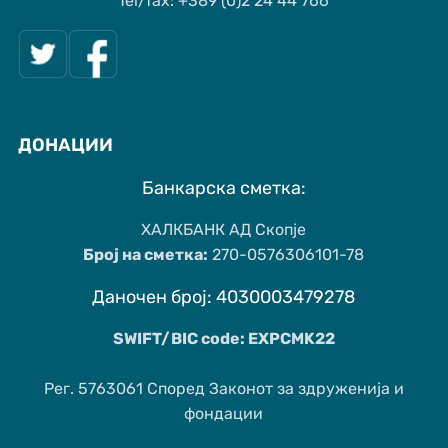
Tel/fax: +389 (0)2 24 44 766
ДОНАЦИИ
Банкарска сметка:
ХАЛКБАНК АД Скопје
Број на сметка:
270-0576306101-78
Даночен број: 4030003479278
SWIFT/BIC code: EXPCMK22
Рег. 5763061 Според Законот за здруженија и
фондации