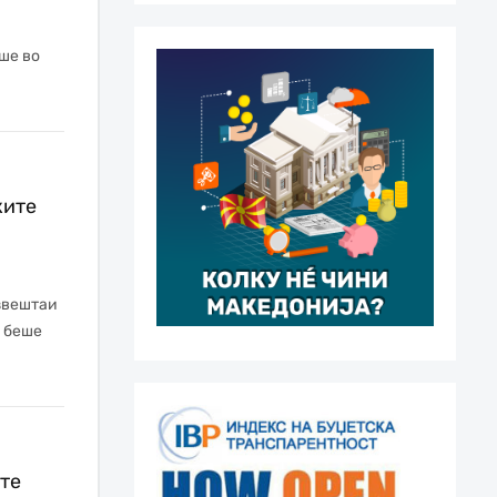
ше во
ките
звештаи
а беше
ите