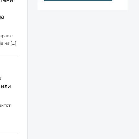
на
еирање
а на […]
а
 или
ектот
а