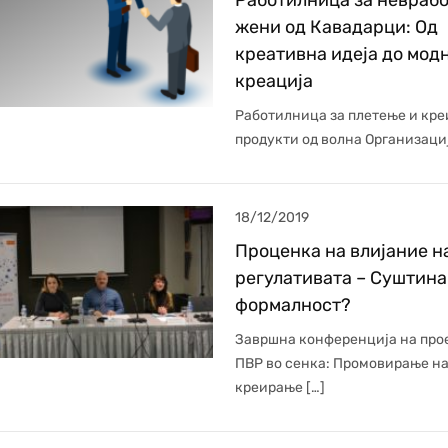
жени од Кавадарци: Од
креативна идеја до мод
креација
Работилница за плетење и кр
продукти од волна Организациј
18/12/2019
Проценка на влијание н
регулативата – Суштина
формалност?
Завршна конференција на про
ПВР во сенка: Промовирање н
креирање […]