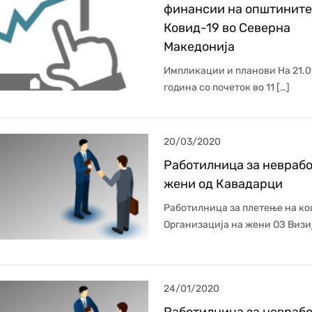
финансии на општините
Ковид-19 во Северна
Македонија
Импликации и планови На 21.0
година со почеток во 11 […]
20/03/2020
Работилница за невраб
жени од Кавадарци
Работилница за плетење на к
Организација на жени ОЗ Визиј
24/01/2020
Работилница за невраб