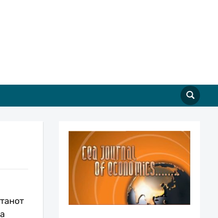
станот
ва