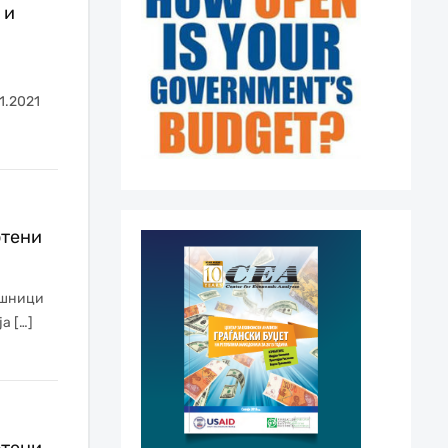
 и
1.2021
отени
ошници
а […]
отени