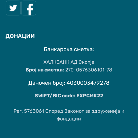
ДОНАЦИИ
Банкарска сметка:
ХАЛКБАНК АД Скопје
Број на сметка:
270-0576306101-78
Даночен број: 4030003479278
SWIFT/BIC code: EXPCMK22
Рег. 5763061 Според Законот за здруженија и
фондации