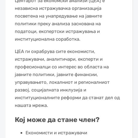
Центарот за економски анализи (ЦЕА) е
независна истражувачка организација
посветена на унапредување на јавните
политики преку анализа заснована на
податоци, експертски истражувања и
институционална соработка.
ЦЕА ги охрабрува сите економисти,
истражувачи, аналитичари, експерти и
професионалци со интерес во областа на
јавните политики, јавните финансии,
управувањето, локалниот и регионалниот
развој, социјалната инклузија и
институционалните реформи да станат дел од
нашата мрежа.
Кој може да стане член?
Економисти и истражувачи