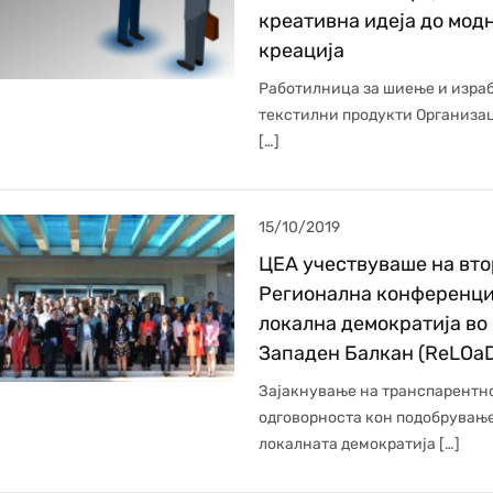
креативна идеја до мод
креација
Работилница за шиење и израб
текстилни продукти Организац
[…]
15/10/2019
ЦЕА учествуваше на вто
Регионална конференци
локална демократија во
Западен Балкан (ReLOa
Зајакнување на транспарентн
одговорноста кон подобрување
локалната демократија […]