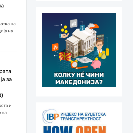
на
отка на
ија на
рата
ја за
D)
оста и
 на