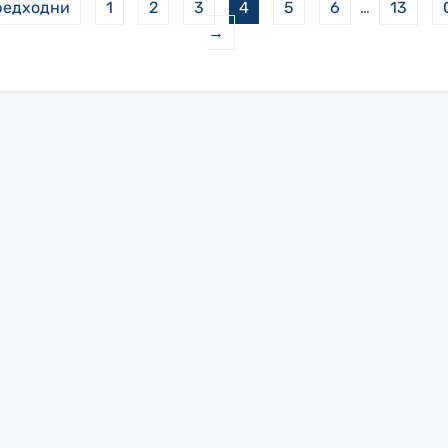
редходни
1
2
3
4
5
6
…
13
→