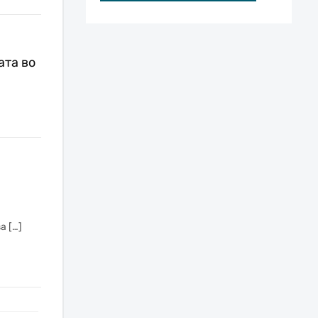
ата во
а […]