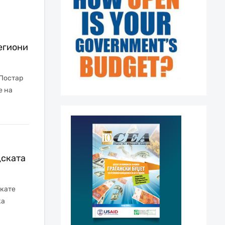
егиони
 Постар
е на
дската
акате
ка