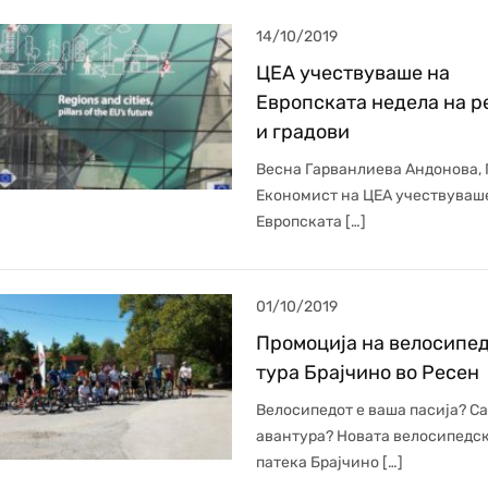
14/10/2019
ЦЕА учествуваше на
Европската недела на р
и градови
Весна Гарванлиева Андонова,
Економист на ЦЕА учествуваш
Европската […]
01/10/2019
Промоција на велосипе
тура Брајчино во Ресен
Велосипедот е ваша пасија? С
авантура? Новата велосипедс
патека Брајчино […]