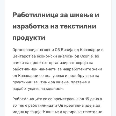
Работилница за шиење и
изработка на текстилни
продукти
Организација на жени ОЗ Визија од Кавадарци и
Центарот за економски анализи од Скопје, во
рамки на проектот организираат серија на
работилници наменети за невработените жени
од Кавадарци со цел учење и подобрување на
практични вештини за шиење, плетење и
изработување на кошници.
Работилниците се со времетраење од 15 дена а
во тек е работилницата Од креативна идеја до
модна креација 1: шиење и креирање текстилни