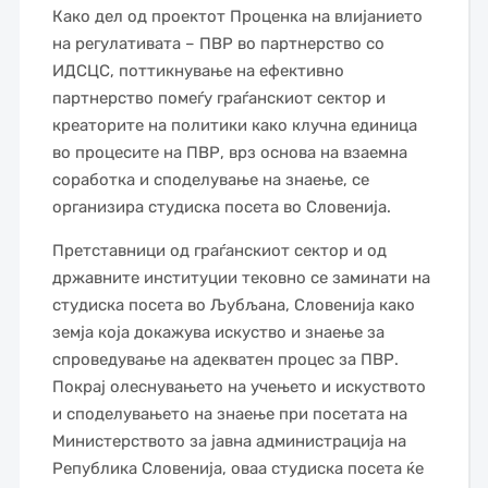
Како дел од проектот Проценка на влијанието
на регулативата – ПВР во партнерство со
ИДСЦС, поттикнување на ефективно
партнерство помеѓу граѓанскиот сектор и
креаторите на политики како клучна единица
во процесите на ПВР, врз основа на взаемна
соработка и споделување на знаење, се
организира студиска посета во Словенија.
Претставници од граѓанскиот сектор и од
државните институции тековно се заминати на
студиска посета во Љубљана, Словенија како
земја која докажува искуство и знаење за
спроведување на адекватен процес за ПВР.
Покрај олеснувањето на учењето и искуството
и споделувањето на знаење при посетата на
Министерството за јавна администрација на
Република Словенија, оваа студиска посета ќе