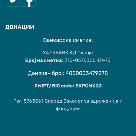
ДОНАЦИИ
Банкарска сметка:
ХАЛКБАНК АД Скопје
Број на сметка:
270-0576306101-78
Даночен број: 4030003479278
SWIFT/BIC code: EXPCMK22
Рег. 5763061 Според Законот за здруженија и
фондации