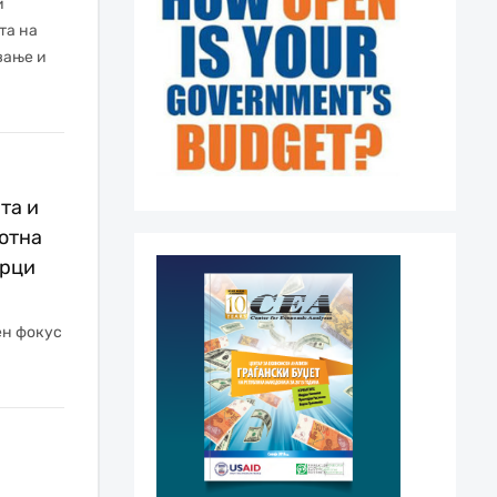
и
та на
вање и
та и
отна
арци
ен фокус