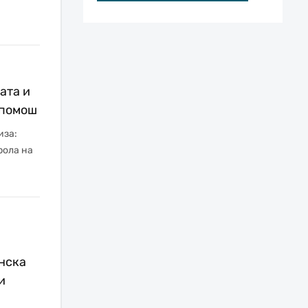
ата и
 помош
иза:
рола на
анска
и