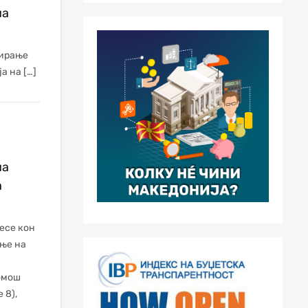
на
еирање
а на […]
на
а
есе кон
ње на
омош
 8),