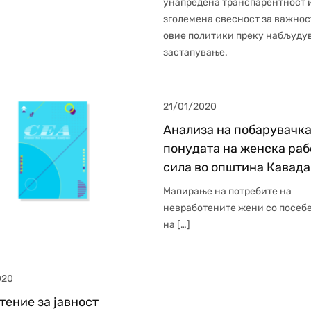
унапредена транспарентност 
зголемена свесност за важнос
овие политики преку набљуду
застапување.
21/01/2020
Анализа на побарувачка
понудата на женска раб
сила во општина Кавад
Мапирање на потребите на
невработените жени со посеб
на […]
020
ение за јавност