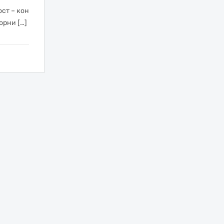
ст – кон
орни […]