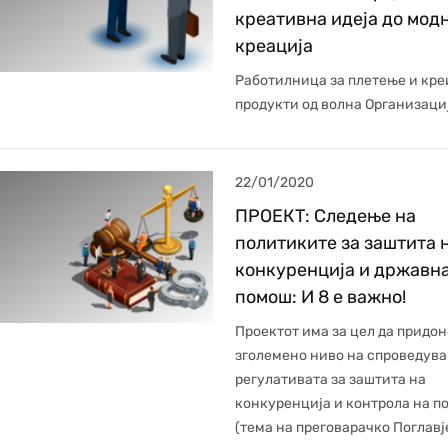
креативна идеја до мод
креација
Работилница за плетење и кр
продукти од волна Организациј
22/01/2020
ПРОЕКТ: Следење на
политиките за заштита 
конкуренција и државн
помош: И 8 е важно!
Проектот има за цел да придон
зголемено ниво на спроведува
регулативата за заштита на
конкуренција и контрола на п
(тема на преговарачко Поглавје