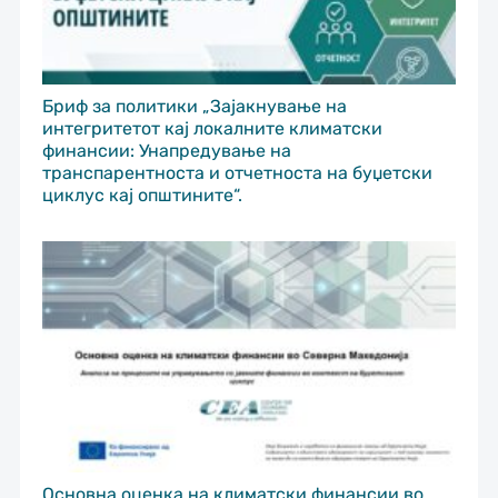
Бриф за политики „Зајакнување на
интегритетот кај локалните климатски
финансии: Унапредување на
транспарентноста и отчетноста на буџетски
циклус кај општините“.
Основна оценка на климатски финансии во