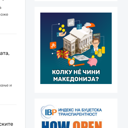
а
може
ата,
вање и
ските