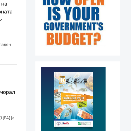
 на
вната
и
паден
 морал
ЦЕА) ја