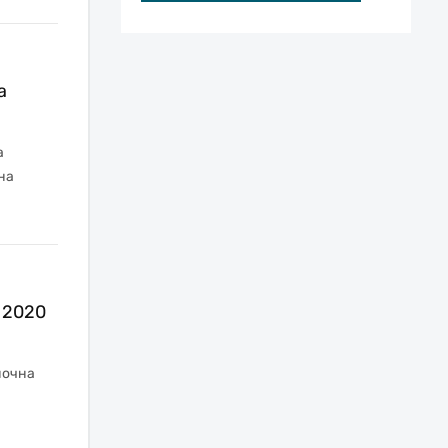
а
а
на
 2020
ночна