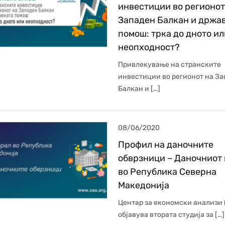
инвестиции во регионот
Западен Балкан и држа
помош: трка до дното ил
неопходност?
Привлекување на странските
инвестиции во регионот на За
Балкан и […]
08/06/2020
Профил на даночните
обврзници – Даночниот
во Република Северна
Македонија
Центар за економски анализи (
објавува втората студија за […]