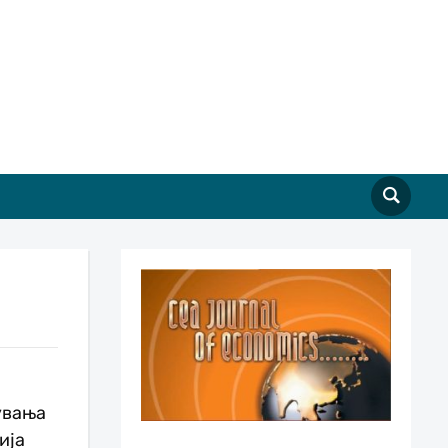
увања
ија