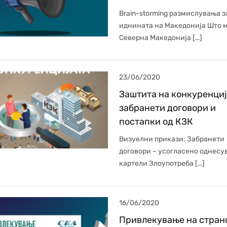
Brain-storming размислувања з
иднината на Македонија Што 
Северна Македонија […]
23/06/2020
Заштита на конкуренциј
забранети договори и
постапки од КЗК
Визуелни прикази: Забранети
договори – усогласено однесу
картели Злоупотреба […]
16/06/2020
Привлекување на стран