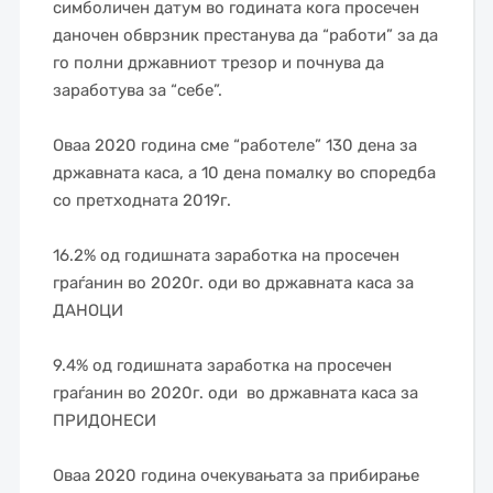
симболичен датум во годината кога просечен
даночен обврзник престанува да “работи” за да
го полни државниот трезор и почнува да
заработува за “себе”.
—
Оваа 2020 година сме “работеле” 130 дена за
државната каса, а 10 дена помалку во споредба
со претходната 2019г.
—
16.2% од годишната заработка на просечен
граѓанин во 2020г. оди во државната каса за
ДАНОЦИ
—
9.4% од годишната заработка на просечен
граѓанин во 2020г. оди во државната каса за
ПРИДОНЕСИ
—
Оваа 2020 година очекувањата за прибирање