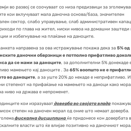
емји во развој се соочуваат со низа предизвици за зголемув
те кои вклучуваат мала даночна основа/база, значителен
лен сектор, слабо управување, слаб административен капац
риходи по глава на жител, ниски нивоа на домашни заштеди 
ции и избегнување на плаќање на даноците.
анкета направена за ова истражување покажа дека за
5% од
нските даночни обврзници е потполно прифатливо докол
нса да се мами за даноците
, за дополнителни 5% донекаде 
иво мамењето кај даноците . За
65% воопшто не е прифатл
то во даноците
, а за уште 20% до некаде е неприфатливо. 
ни степенот на прифаќање на мамењето на даноци како мор
на ниво на држава е непроменет.
единците кои изразуваат
доверба во својата влада
покажув
висок степен на даночен морал од оние што немаат доверба.
голема
фискална дисциплина
ќе придонесе кон довербата 
скалните власти што ќе влијае позитивно на даночниот мора