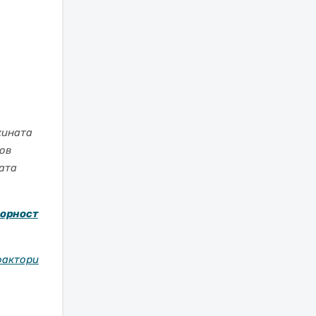
жината
ков
ката
ворност
фактори