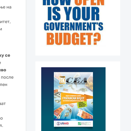
ање на
итет,
и
ку се
е
иво
И после
ален
аат
во
л.