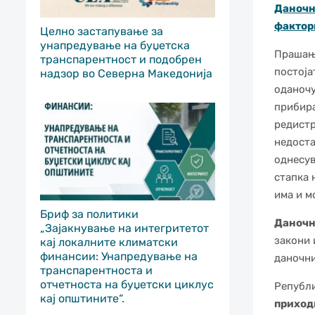
Даночн
фактор
Целно застапување за
унапредување на буџетска
Прашања
транспарентност и подобрен
постоја
надзор во Северна Македонија
оданочу
прибира
редистр
недоста
однесув
стапка 
има и м
Бриф за политики
Даночн
„Зајакнување на интегритетот
закони 
кај локалните климатски
финансии: Унапредување на
даночни
транспарентноста и
отчетноста на буџетски циклус
Републи
кај општините“.
приход