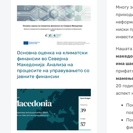
Многу з
приходи
неформа
ниски п
инвести
Нашата 
Основна оценка на климатски
македо
финансии во Северна
има ша
Македонија: Анализа на
процесите на управувањето со
прифатл
јавните финансии
мамење
20 годи
аспект 
По
по
По
фи