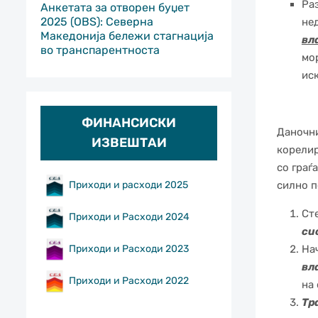
Ра
Анкетата за отворен буџет
2025 (OBS): Северна
не
Македонија бележи стагнација
вл
во транспарентноста
мо
ис
ФИНАНСИСКИ
Даночни
ИЗВЕШТАИ
корелир
со граѓ
Приходи и расходи 2025
силно п
Ст
Приходи и Расходи 2024
си
Приходи и Расходи 2023
На
вл
Приходи и Расходи 2022
на
Тр