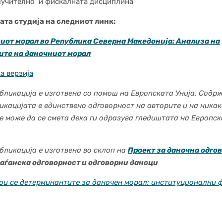
лучително и фискалната дисциплина
ата студија на следниот линк:
иот морал во Република Северна Македонија: Анализа на
ите на даночниот морал
а верзија
бликација е изготвена со помош на Европската Унија. Содр
икацијата е единствено одговорност на авторите и на ника
е може да се смета дека ги одразува гледиштата на Европс
бликација е изготвена во склоп на
Проект за даночна одго
раѓанска одговорност и одговорни даноци
ои се детерминантите за даночен морал: институционални 