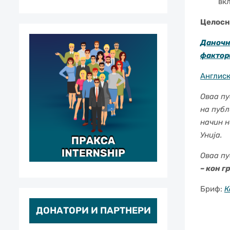
вк
Целосн
Даночн
фактор
Англиск
Оваа пу
на публ
начин н
Унија.
Оваа пу
– кон г
Бриф:
К
ДОНАТОРИ И ПАРТНЕРИ