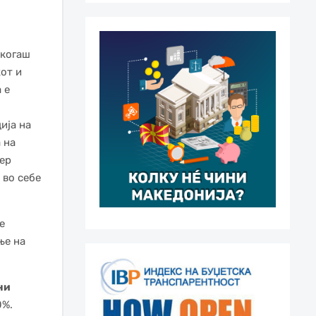
екогаш
кот и
 е
ија на
 на
ер
 во себе
е
ње на
ни
0%.