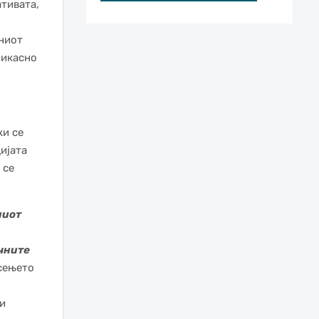
тивата,
чниот
фикасно
ки се
ијата
 се
ниот
чните
сењето
ии