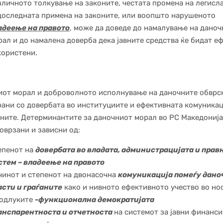
зличното толкување на законите, честата промена на легисла
доследната примена на законите, или воопшто нарушеното
адеење на правото
, може да доведе до намалување на дано
рал и до намалена доверба дека јавните средства ќе бидат е
користени.
от морал и доброволното исполнување на даночните обврс
ани со довербата во институциите и ефективната комуникац
аните. Детерминантите за даночниот морал во РС Македонија
оврзани и зависни од:
епенот на
довербата во владата, администрацијата и прав
стем – владеење на правото
чинот и степенот на двонасочна
комуникација помеѓу дано
асти и граѓаните
како и нивното ефективното учество во но
 одлуките
-функционална демократијата
анспарентноста и отчетноста
на системот за јавни финанс