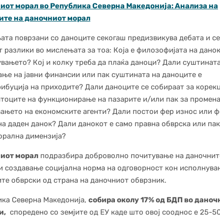
иот морал во Република Северна Македонија: Анализа на
ите на даночниот морал
та поврзани со даноците секогаш предизвикува дебата и с
т разлики во мислењата за тоа: Која е филозофијата на дано
вањето? Кој и колку треба да плаќа даноци? Дали суштината
ње на јавни финансии или пак суштината на даноците е
ибуција на приходите? Дали даноците се собираат за корекц
тоците на функционирање на пазарите и/или пак за промена
ањето на економските агенти? Дали постои фер износ или ф
на даден данок? Дали данокот е само правна обврска или пак
орална димензија?
иот морал
подразбира доброволно почитување на даночнит
и создавање социјална норма на одговорност кон исполнува
те обврски од страна на даночниот обврзник.
ка Северна Македонија,
собира околу 17% од БДП во даноч
и,
споредено со земјите од ЕУ каде што овој сооднос е 25-5