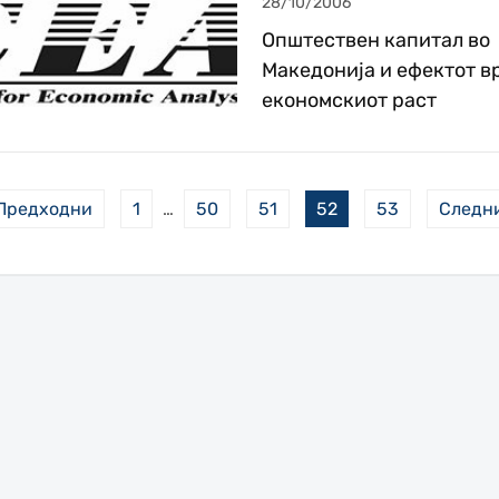
28/10/2006
Општествен капитал во
Македонија и ефектот в
економскиот раст
Предходни
1
…
50
51
52
53
Следн