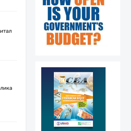
питал
блика