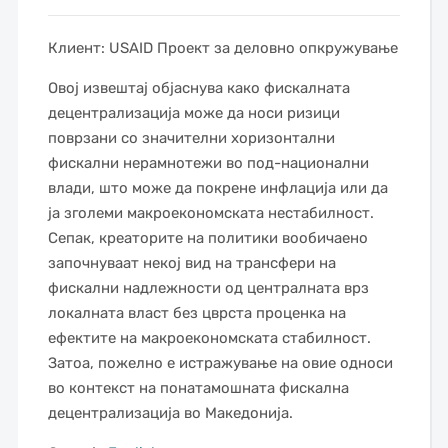
Клиент: USAID Проект за деловно опкружување
Овој извештај објаснува како фискалната
децентрализација може да носи ризици
поврзани со значителни хоризонтални
фискални нерамнотежи во под-национални
влади, што може да покрене инфлација или да
ја зголеми макроекономската нестабилност.
Сепак, креаторите на политики вообичаено
започнуваат некој вид на трансфери на
фискални надлежности од централната врз
локалната власт без цврста проценка на
ефектите на макроекономската стабилност.
Затоа, пожелно е истражување на овие односи
во контекст на понатамошната фискална
децентрализација во Македонија.