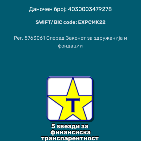
Даночен број: 4030003479278
SWIFT/BIC code: EXPCMK22
Рег. 5763061 Според Законот за здруженија и
фондации