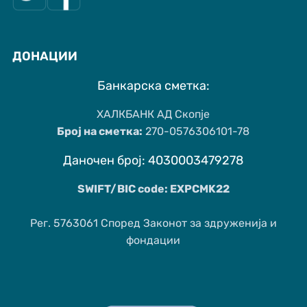
ДОНАЦИИ
Банкарска сметка:
ХАЛКБАНК АД Скопје
Број на сметка:
270-0576306101-78
Даночен број: 4030003479278
SWIFT/BIC code: EXPCMK22
Рег. 5763061 Според Законот за здруженија и
фондации