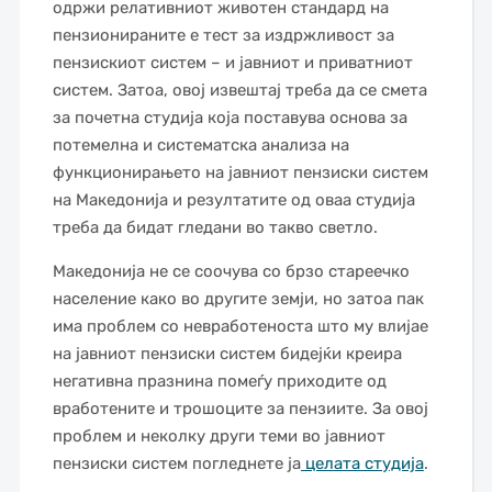
одржи релативниот животен стандард на
пензионираните е тест за издржливост за
пензискиот систем – и јавниот и приватниот
систем. Затоа, овој извештај треба да се смета
за почетна студија која поставува основа за
потемелна и систематска анализа на
функционирањето на јавниот пензиски систем
на Македонија и резултатите од оваа студија
треба да бидат гледани во такво светло.
Македонија не се соочува со брзо стареечко
население како во другите земји, но затоа пак
има проблем со невработеноста што му влијае
на јавниот пензиски систем бидејќи креира
негативна празнина помеѓу приходите од
вработените и трошоците за пензиите. За овој
проблем и неколку други теми во јавниот
пензиски систем погледнете ја
целата студија
.