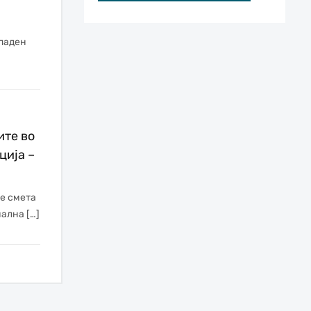
паден
ите во
ција –
се смета
ална […]