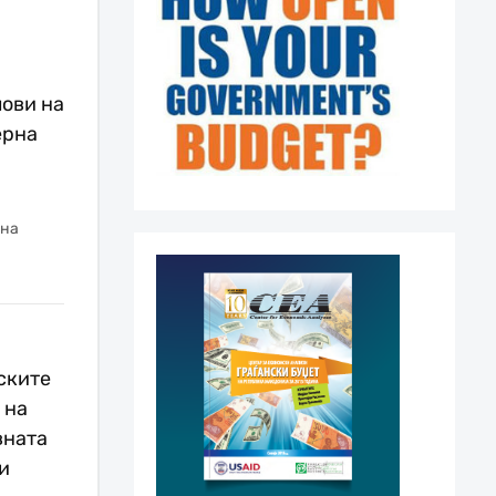
ови на
ерна
 на
ските
 на
вната
и