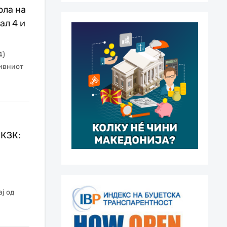
ола на
ал 4 и
4)
тивниот
 КЗК:
ј од