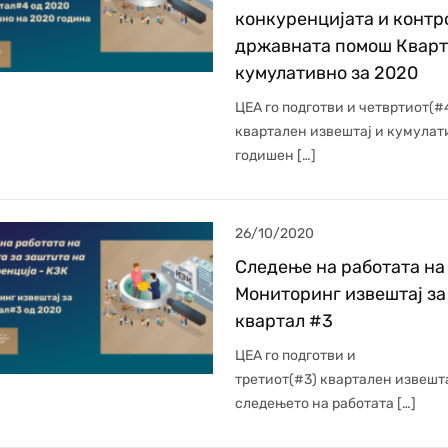
конкуренцијата и контр
државната помош Кварт
кумулативно за 2020
ЦЕА го подготви и четвртиот(#
квартален извештај и кумула
годишен […]
26/10/2020
Следење на работата на
Мониторинг извештај за
квартал #3
ЦЕА го подготви и
третиот(#3) квартален извешта
следењето на работата […]