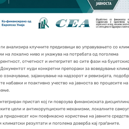
ги анализира клучните предизвици во управувањето со кли
и на локално ниво и укажува на потребата од поголема
рентност, отчетност и интегритет во сите фази на буџетски
 Документот нуди конкретни препораки за воведување клим
о означување, зајакнување на надзорот и ревизијата, подоб
ите набавки и поактивно учество на јавноста во процесите на
рање.
нтегриран пристап кој ги поврзува финансиската дисциплина
ките цели и антикорупциските механизми, локалните самоу
а придонесат кон поефикасно користење на јавните средств
 климатски резултати и поголема доверба кај граѓаните.