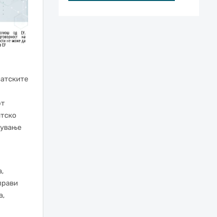
матските
от
атско
рување
,
прави
а,