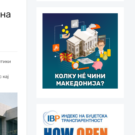
 на
.
итики
 кај