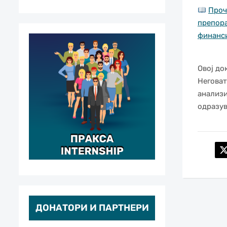
Проч
препора
финанс
Овој до
Неговат
анализи
одразув
ДОНАТОРИ И ПАРТНЕРИ