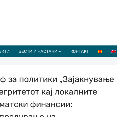
ЕКТИ
ВЕСТИ И НАСТАНИ
КОНТАКТ
ф за политики „Зајакнување
егритетот кај локалните
матски финансии:
предување на