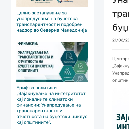
тра
Целно застапување за
унапредување на буџетска
транспарентност и подобрен
буџ
надзор во Северна Македонија
21/06/2
Центаро
„Зајакн
Унапред
општини
Бриф за политики
„Зајакнување на интегритетот
кај локалните климатски
финансии: Унапредување на
транспарентноста и
отчетноста на буџетски циклус
кај општините“.