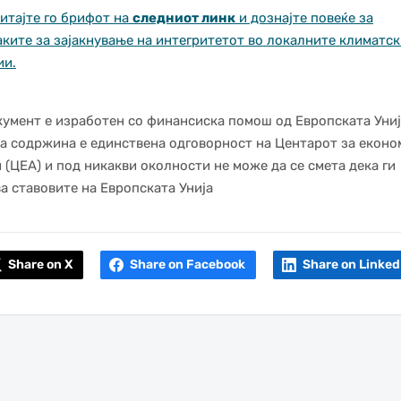
итајте го брифот на
следниот линк
и дознајте повеќе за
ките за зајакнување на интегритетот во локалните климатск
ии.
кумент е изработен со финансиска помош од Европската Униј
а содржина е единствена одговорност на Центарот за еконо
 (ЦЕА) и под никакви околности не може да се смета дека ги
а ставовите на Европската Унија
Share on X
Share on Facebook
Share on Linked