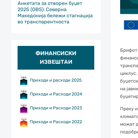
Анкетата за отворен буџет
2025 (OBS): Северна
Македонија бележи стагнација
во транспарентноста
Брифот 
ФИНАНСИСКИ
финанси
ИЗВЕШТАИ
транспа
циклус.
Приходи и расходи 2025
буџетск
на јавн
Приходи и Расходи 2024
буџети
Приходи и Расходи 2023
Преку и
климатс
Приходи и Расходи 2022
можат д
подобри