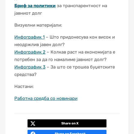
Бриф за политики
за транспарентност на
јавниот долг
Визуелни материјали:
Инфографик 1
– Што придонесува кон висок и
неодржлив јавен долг?
Инфографик 2
– Колкав раст на економијата е
потребен за да го намалиме јавниот долг?
Инфографик 3
– За што се трошеа буџетските
средства?
Настани:
Работна средба со новинари
Share on X
Share on Facebook