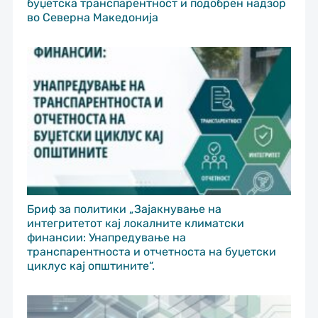
буџетска транспарентност и подобрен надзор
во Северна Македонија
Бриф за политики „Зајакнување на
интегритетот кај локалните климатски
финансии: Унапредување на
транспарентноста и отчетноста на буџетски
циклус кај општините“.