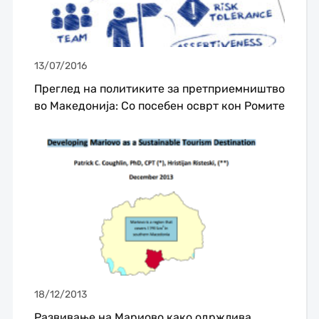
13/07/2016
Преглед на политиките за претприемништво
во Македонија: Со посебен осврт кон Ромите
18/12/2013
Развивање на Мариово како одржлива