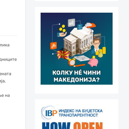
блика
едниците
ената
ја,
ње на