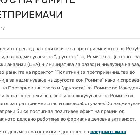
ЕТПРИЕМАЧИ
017
ениот преглед на политиките за претприемништво во Репу
ија за надминување на “другоста” кај Ромите на Центарот за
ки анализи (ЦЕА) и Иницијатива за развој и инклузија на за
во рамките на проектот “Политики за претприемништво во
ија за надминување на другоста кон Ромите” како и спровед
 на Претприемништвото и “другоста” кај Ромите во Македони
икуваат препреки во ефективно вклучување на Ромите во
ите за претприемништво и самовработување. Со надминува
епреки би се постигнал позитивен ефект на премин од
лното деловно работење во формална деловна активност.
от документ за политки е достапен на
следниот линк