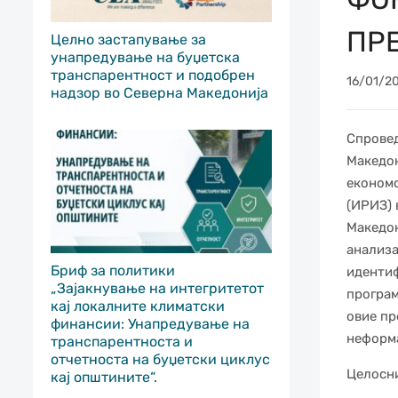
ПР
Целно застапување за
унапредување на буџетска
транспарентност и подобрен
16/01/2
надзор во Северна Македонија
Спровед
Македон
економс
(ИРИЗ) 
Македон
анализа
Бриф за политики
идентиф
„Зајакнување на интегритетот
програм
кај локалните климатски
овие пр
финансии: Унапредување на
неформа
транспарентноста и
отчетноста на буџетски циклус
Целосни
кај општините“.