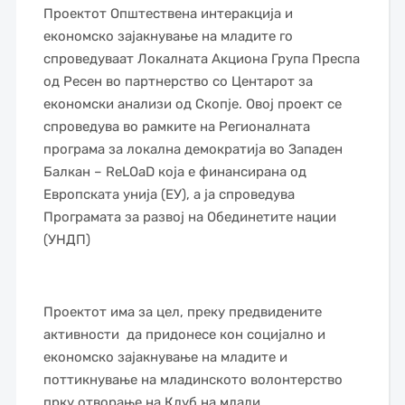
Проектот Општествена интеракција и
економско зајакнување на младите го
спроведуваат Локалната Акциона Група Преспа
од Ресен во партнерство со Центарот за
економски анализи од Скопје. Овој проект се
спроведува во рамките на Регионалната
програма за локална демократија во Западен
Балкан – ReLOaD која е финансирана од
Европската унија (ЕУ), а ја спроведува
Програмата за развој на Обединетите нации
(УНДП)
Проектот има за цел, преку предвидените
активности да придонесе кон социјално и
економско зајакнување на младите и
поттикнување на младинското волонтерство
прку отворање на Клуб на млади.