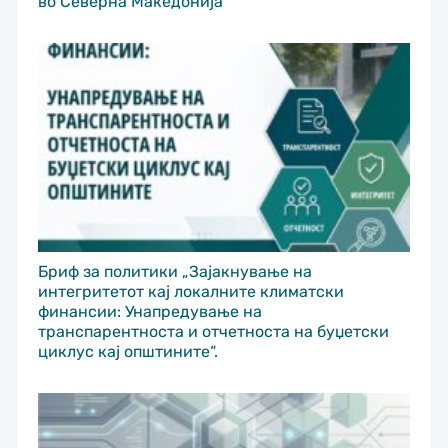
во Северна Македонија
Бриф за политики „Зајакнување на
интегритетот кај локалните климатски
финансии: Унапредување на
транспарентноста и отчетноста на буџетски
циклус кај општините“.