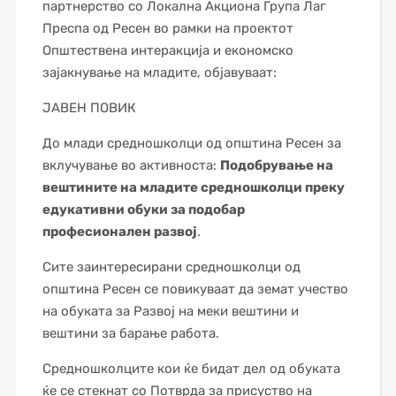
партнерство со Локална Акциона Група Лаг
Преспа од Ресен во рамки на проектот
Општествена интеракција и економско
зајакнување на младите, објавуваат:
ЈАВЕН ПОВИК
До млади средношколци од општина Ресен за
вклучување во активноста:
Подобрување на
вештините на младите средношколци преку
едукативни обуки за подобар
професионален развој
.
Сите заинтересирани средношколци од
општина Ресен се повикуваат да земат учество
на обуката за Развој на меки вештини и
вештини за барање работа.
Средношколците кои ќе бидат дел од обуката
ќе се стекнат со Потврда за присуство на