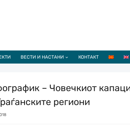
ЕКТИ
ВЕСТИ И НАСТАНИ
КОНТАКТ
ографик – Човечкиот капац
Граѓанските региони
018