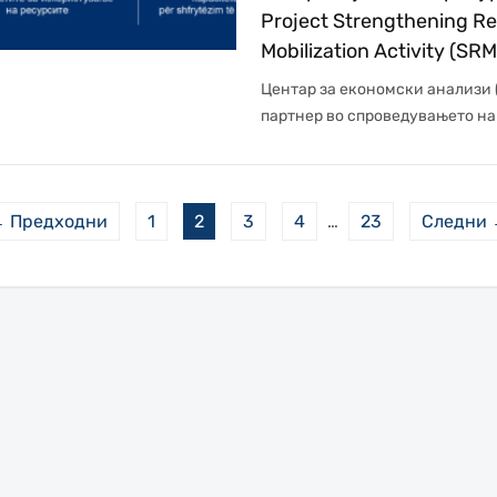
Project Strengthening R
Mobilization Activity (SR
Центар за економски анализи 
партнер во спроведувањето на 
 Предходни
1
2
3
4
…
23
Следни