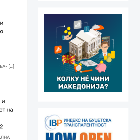
ни
со
ЕА- […]
 и
ст на
22
АЛНА