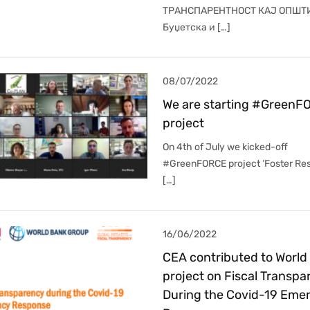
ТРАНСПАРЕНТНОСТ КАЈ ОПШТ
Буџетска и […]
08/07/2022
We are starting #GreenF
project
On 4th of July we kicked-off
#GreenFORCE project ‘Foster Re
[…]
16/06/2022
CEA contributed to World
project on Fiscal Transp
During the Covid-19 Eme