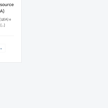
esource
MA)
(ЦЕА) е
[…]
 →