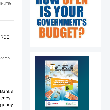
ИНИТЕ:
ORCE
search
 Bank’s
arency
rgency