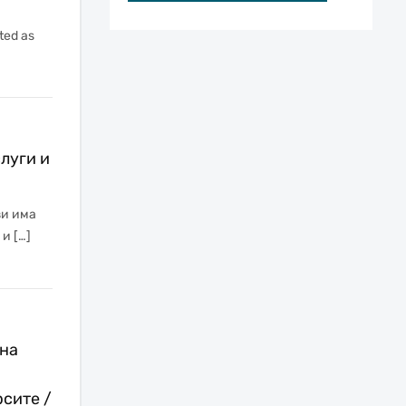
ted as
луги и
зи има
и […]
 на
сите /