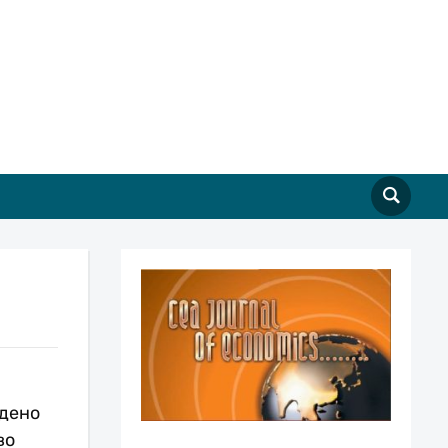
едено
во