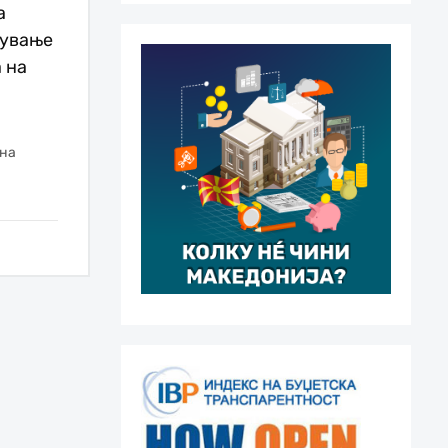
а
рување
 на
 на