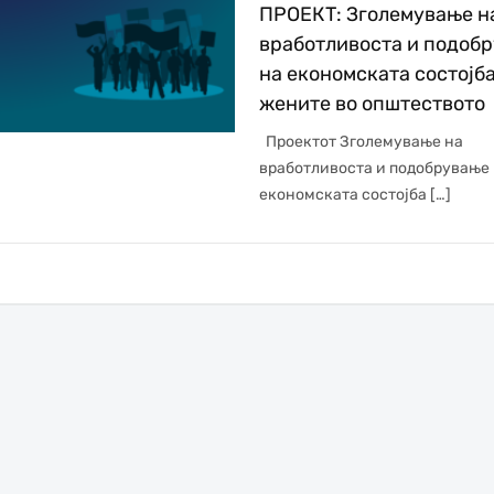
ПРОЕКТ: Зголемување н
вработливоста и подоб
на економската состојба
жените во општеството
Проектот Зголемување на
вработливоста и подобрување
еконoмската состојба […]