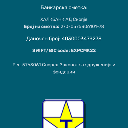
Банкарска сметка:
ХАЛКБАНК АД Скопје
Број на сметка:
270-0576306101-78
Даночен број: 4030003479278
SWIFT/BIC code: EXPCMK22
Рег. 5763061 Според Законот за здруженија и
фондации