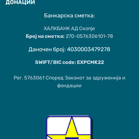
ДОНАЦИИ
Банкарска сметка:
ХАЛКБАНК АД Скопје
Број на сметка:
270-0576306101-78
Даночен број: 4030003479278
SWIFT/BIC code: EXPCMK22
Рег. 5763061 Според Законот за здруженија и
фондации