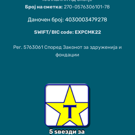
Број на сметка:
270-0576306101-78
Даночен број: 4030003479278
SWIFT/BIC code: EXPCMK22
Рег. 5763061 Според Законот за здруженија и
фондации