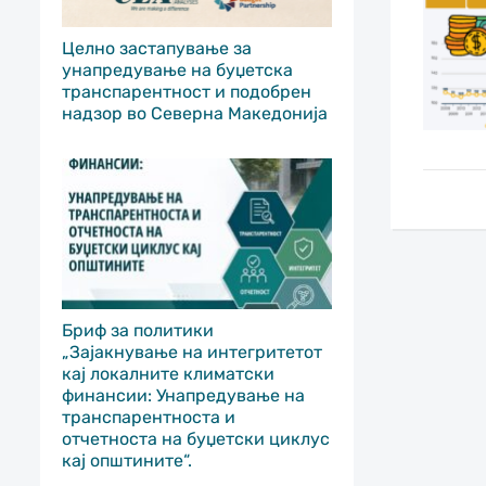
Целно застапување за
унапредување на буџетска
транспарентност и подобрен
надзор во Северна Македонија
Бриф за политики
„Зајакнување на интегритетот
кај локалните климатски
финансии: Унапредување на
транспарентноста и
отчетноста на буџетски циклус
кај општините“.