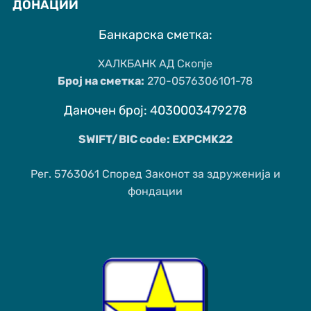
ДОНАЦИИ
Банкарска сметка:
ХАЛКБАНК АД Скопје
Број на сметка:
270-0576306101-78
Даночен број: 4030003479278
SWIFT/BIC code: EXPCMK22
Рег. 5763061 Според Законот за здруженија и
фондации