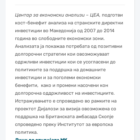
Центар за економски анализи – ЦЕА,
подготви
кост-бенефит анализа на странските директни
инвестиции во Македонија од 2007 до 2014
година во слободните економски зони.
Анализата ја покажаа потребата од
позитивни
долгорочни стратегии кои овозможуваат
одржливи инвестиции кои се усогласени до
политиките за поддршка на домашните
инвестиции и за поголеми економски
бенефити, како и промени насочени кон
долгорочна оддржливост на инвестициите.
И
стражувањето е спроведено во рамките на
проектот Дијалози за визија овозможена со
поддршка на Британската амбасада Скопје
спроведено преку Институтот за европска
политика.