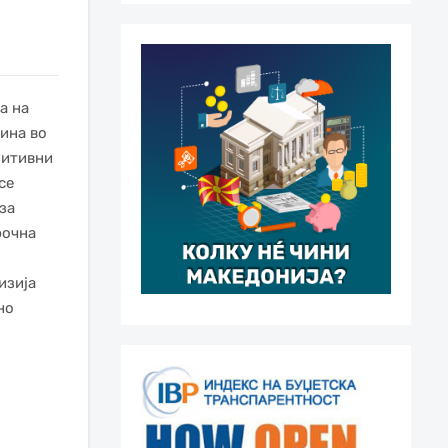
а на
ина во
зитивни
се
за
рочна
изија
но