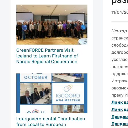
11/04/2
Центар 
странск
слободн
GreenFORCE Partners Visit
долгоро
Iceland to Learn Firsthand of
усоглас
Nordic Regional Cooperation
поголем
оддржли
И
страж
овозмож
преку И
Линк д
Линк д
Предло
Intergovernmental Coordination
Предло
from Local to European