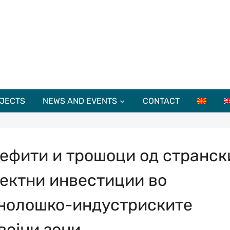
JECTS
NEWS AND EVENTS
CONTACT
ефити и трошоци од странск
ектни инвестиции во
нолошко-индустриските
војни зони