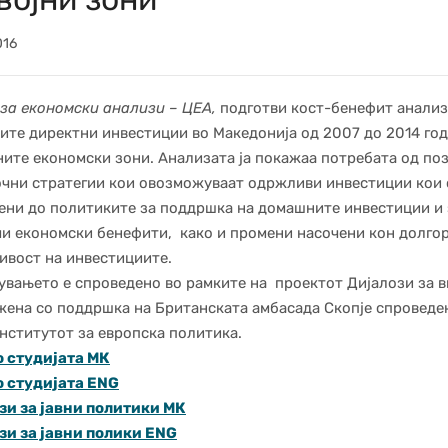
016
за економски анализи – ЦЕА,
подготви кост-бенефит анализ
ите директни инвестиции во Македонија од 2007 до 2014 год
ите економски зони. Анализата ја покажаа потребата од
по
чни стратегии кои овозможуваат одржливи инвестиции кои 
ени до политиките за поддршка на домашните инвестиции и 
и економски бенефити, како и промени насочени кон долго
вост на инвестициите.
увањето е спроведено во рамките на проектот Дијалози за в
ена со поддршка на Британската амбасада Скопје спроведе
нститутот за европска политика.
о студијата МК
о студијата ENG
зи за јавни политики МК
зи за јавни полики ENG