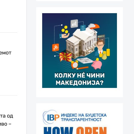
емот
та од
иво –