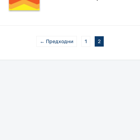
← Предходни
1
2