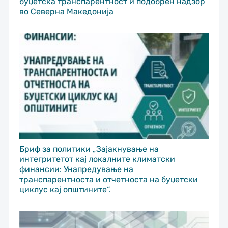
буџетска транспарентност и подобрен надзор
во Северна Македонија
Бриф за политики „Зајакнување на
интегритетот кај локалните климатски
финансии: Унапредување на
транспарентноста и отчетноста на буџетски
циклус кај општините“.