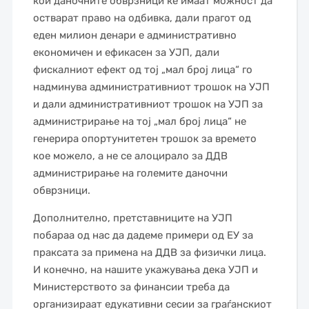
кои даночните обврзници ќе имаат можност да
остварат право на одбивка, дали прагот од
еден милион денари е административно
економичен и ефикасен за УЈП, дали
фискалниот ефект од тој „мал број лица“ го
надминува административниот трошок на УЈП
и дали административниот трошок на УЈП за
администрирање на тој „мал број лица“ не
генерира опортунитетен трошок за времето
кое можело, а не се алоцирало за ДДВ
администрирање на големите даночни
обврзници.
Дополнително, претставниците на УЈП
побараа од нас да дадеме примери од ЕУ за
праксата за примена на ДДВ за физички лица.
И конечно, на нашите укажувања дека УЈП и
Министерството за финансии треба да
организираат едукативни сесии за граѓанскиот