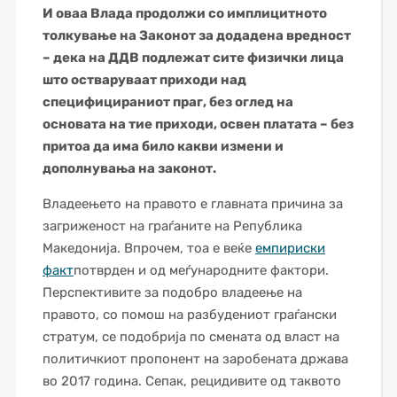
И оваа Влада продолжи со имплицитното
толкување на Законот за додадена вредност
– дека на ДДВ подлежат сите физички лица
што остваруваат приходи над
специфицираниот праг, без оглед на
основата на тие приходи, освен платата – без
притоа да има било какви измени и
дополнувања на законот.
Владеењето на правото е главната причина за
загриженост на граѓаните на Република
Македонија. Впрочем, тоа е веќе
емпириски
факт
потврден и од меѓународните фактори.
Перспективите за подобро владеење на
правото, со помош на разбудениот граѓански
стратум, се подобрија по смената од власт на
политичкиот пропонент на заробената држава
во 2017 година. Сепак, рецидивите од таквото