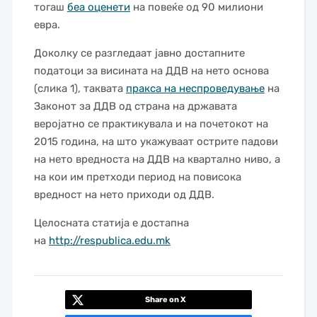
тогаш
беа оценети
на повеќе од 90 милиони
евра.
Доколку се разгледаат јавно достапните
податоци за висината на ДДВ на нето основа
(слика 1), таквата
пракса на неспроведување
на
Законот за ДДВ од страна на државата
веројатно се практикувала и на почетокот на
2015 година, на што укажуваат острите падови
на нето вредноста на ДДВ на квартално ниво, а
на кои им претходи период на повисока
вредност на нето приходи од ДДВ.
Целосната статија е достапна
на
http://respublica.edu.mk
Share on X