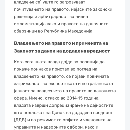
владеење се` уште го загрозуваат
почитувањето на правото, нејасните законски
решенија и арбитрарност во нивна
имлементација како и правото на даночните
обврзници во Република Македонија
Владеењето на правото и примената на
Законот за данок на додадена вредност
Кога сегашната влада дојде во позиција да
покаже поинаков пристап во поглед на
владеењето на правото, се појави првичната
загриженост во експертската и во граѓанската
јавност за владеењето на правото во даночната
сфера. Имено, откако во 2014-15 година,
владата изврши допрецизирање на дејностите
што подлежат на Данок на додадена вредност
(ДДВ) и во режимот ги опфати и членовите на
управните и надзорните одбори, како и