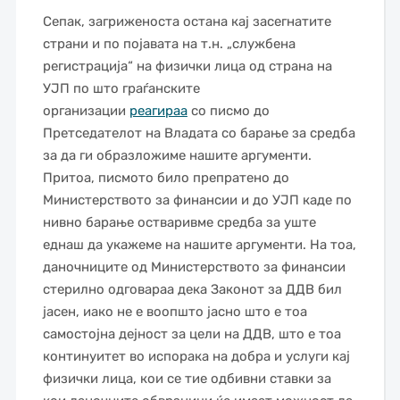
Сепак, загриженоста остана кај засегнатите
страни и по појавата на т.н. „службена
регистрација“ на физички лица од страна на
УЈП по што граѓанските
организации
реагираа
со писмо до
Претседателот на Владата со барање за средба
за да ги образложиме нашите аргументи.
Притоа, писмото било препратено до
Министерството за финансии и до УЈП каде по
нивно барање остваривме средба за уште
еднаш да укажеме на нашите аргументи. На тоа,
даночниците од Министерството за финансии
стерилно одговараа дека Законот за ДДВ бил
јасен, иако не е воопшто јасно што е тоа
самостојна дејност за цели на ДДВ, што е тоа
континуитет во испорака на добра и услуги кај
физички лица, кои се тие одбивни ставки за