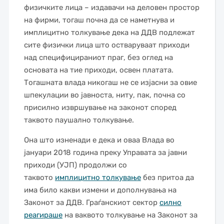
физичките лица – издавачи на деловен простор
на фирми, тогаш почна да се наметнува и
имплицитно толкување дека на ДДВ подлежат
сите физички лица што остваруваат приходи
над специфицираниот праг, без оглед на
основата на тие приходи, освен платата.
Тогашната влада никогаш не се изјасни за овие
шпекулации во јавноста, ниту, пак, почна со
присилно извршување на законот според
таквото паушално толкување.
Она што изненади е дека и оваа Влада во
јануари 2018 година преку Управата за јавни
приходи (УЈП) продолжи со
таквото
имплицитно толкување
без притоа да
има било какви измени и дополнувања на
Законот за ДДВ. Граѓанскиот сектор
силно
реагираше
на ваквото толкување на Законот за