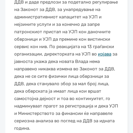
ДДВ и даде предлози за подетално регулирање
на Законот за ДДВ, за унапредување на
административниот капацитет на УЈП и
нејзините услуги и за конечно да запре
патронскиот пристап на УЈП кон даночните
обврзници и УЈП да премине кон вистински
сервис кон нив. По реакцијата на 13 граѓански
организации, директорката на УЈП во
изјава
за
јавноста укажа дека новата Влада нема
направено никаква измена во Законот за ДДВ,
дека не се сите физички лица обврзници за
ДДВ, дека станувало збор за мал број лица,
дека обврската ја имаат лица кои вршат
самостојна дејност и тоа во континуитет, го
надминуваат прагот за регистрација и дека УЈП
и Министерството за финансии ќе направеле
сериозна анализа во поглед на ДДВ за идната
година.