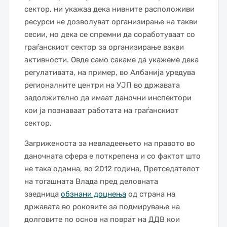
сектор, ни укажаа дека нивните расположиви
ресурси не дозволуват организирање на такви
сесии, но дека се спремни да соработуваат со
граѓанскиот сектор за организирање вакви
активности. Овде само сакаме да укажеме дека
регулативата, на пример, во Албанија уредува
регионалните центри на УЈП во државата
задолжително да имаат даночни инспектори
кои ја познаваат работата на граѓанскиот
сектор.
Загриженоста за невладеењето на правото во
даночната сфера е поткрепена и со фактот што
не така одамна, во 2012 година, Претседателот
на тогашната Влада пред деловната
заедница
обзнани доцнења
од страна на
државата во роковите за подмирување на
долговите по основ на поврат на ДДВ кои