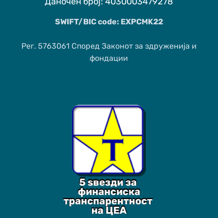
Даночен број: 4030003479278
SWIFT/BIC code: EXPCMK22
Рег. 5763061 Според Законот за здруженија и
фондации