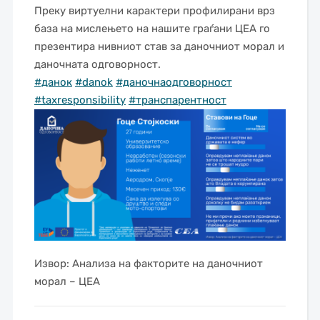
Преку виртуелни карактери профилирани врз
база на мислењето на нашите граѓани ЦЕА го
презентира нивниот став за даночниот морал и
даночната одговорност.
#данок
#danok
#даночнаодговорност
#taxresponsibility
#транспарентност
Извор: Анализа на факторите на даночниот
морал – ЦЕА