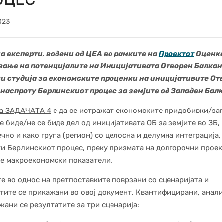
023
а експерти, водени од ЦЕА во рамките на
Проектот
Оценка
вање на потенцијалите на Иницијативата Отворен Балкан
ви студија за економските проценки на иницијативите От
наспроту Берлинскиот процес за земјите од Западен Балк
на ЗАДАЧАТА 4
е да се истражат економските придобивки/за
се биде/не се биде дел од иницијативата ОБ за земјите во ЗБ,
чно и како група (регион) со целосна и делумна интеграција,
и Берлинскиот процес, преку призмата на долгорочни проек
е макроекономски показатели.
е во однос на претпоставките поврзани со сценаријата и
тите се прикажани во овој документ. Квантифицирани, анал
жани се резултатите за три сценарија: