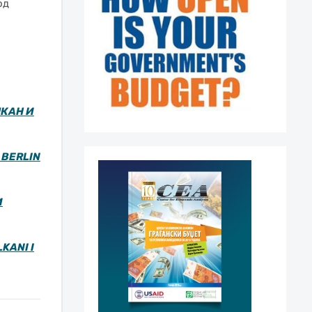
од
ЛКАН И
 BERLIN
И
KANI I