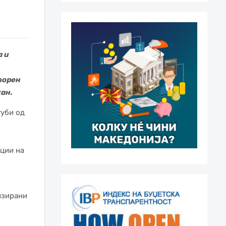
 и
ворен
ан.
губи од
ции на
изирани