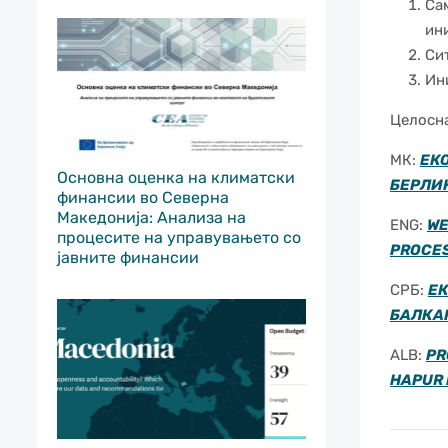
Сам
ин
Сит
Ин
Целосна
МК:
ЕК
Основна оценка на климатски
БЕРЛИ
финансии во Северна
Македонија: Анализа на
ENG:
WE
процесите на управувањето со
PROCE
јавните финансии
СРБ:
ЕК
БАЛКА
ALB:
PR
HAPUR 