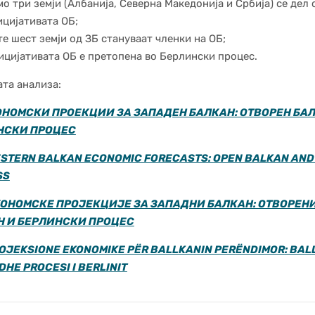
о три земји (Албанија, Северна Македонија и Србија) се дел 
ицијативата ОБ;
е шест земји од ЗБ стануваат членки на ОБ;
ицијативата ОБ е претопена во Берлински процес.
та анализа:
ОНОМСКИ ПРОЕКЦИИ ЗА ЗАПАДЕН БАЛКАН: ОТВОРЕН БА
НСКИ ПРОЦЕС
STERN BALKAN ECONOMIC FORECASTS: OPEN BALKAN AND
SS
ОНОМСКЕ ПРОЈЕКЦИЈЕ ЗА ЗАПАДНИ БАЛКАН: ОТВОРЕН
Н И БЕРЛИНСКИ ПРОЦЕС
OJEKSIONE EKONOMIKE PËR BALLKANIN PERËNDIMOR: BALL
DHE PROCESI I BERLINIT