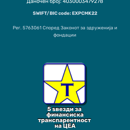
Даночен број: 4030003479278
SWIFT/BIC code: EXPCMK22
Рег. 5763061 Според Законот за здруженија и
фондации