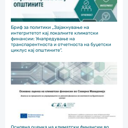
Бриф за политики „Зајакнување на
интегритетот кај локалните климатски
финансии: Унапредување на
транспарентноста и отчетноста на буџетски
циклус кај општините“.
Основна оценка на климатски финансии во