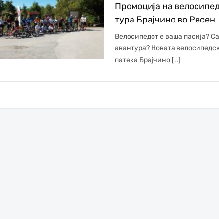
Промоција на велосипе
тура Брајчино во Ресен
Велосипедот е ваша пасија? С
авантура? Новата велосипедс
патека Брајчино […]