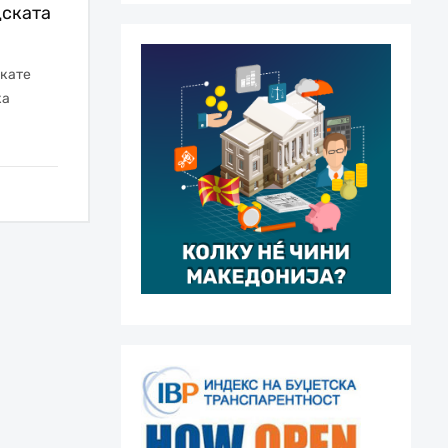
дската
акате
ка