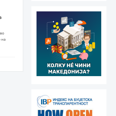
а
 во
 на